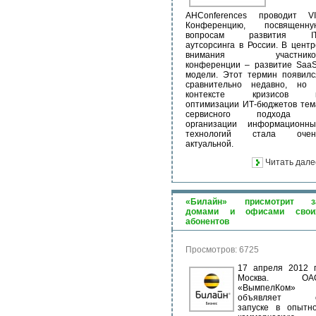
AHConferences проводит VII
Конференцию, посвященну
вопросам развития IT
аутсорсинга в России. В центр
внимания участнико
конференции – развитие SaaS
модели. Этот термин появилс
сравнительно недавно, но 
контексте кризисов 
оптимизации ИТ-бюджетов тем
сервисного подхода 
организации информационны
технологий стала очен
актуальной.
Читать дале
«Билайн» присмотрит з
домами и офисами свои
абонентов
Просмотров: 6725
17 апреля 2012 г.
Москва. ОА
«ВымпелКом»
объявляет 
запуске в опытно