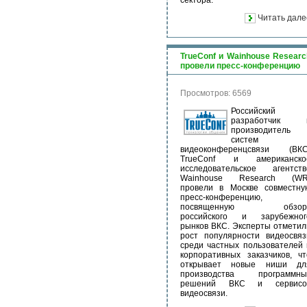
сектора.
Читать дале
TrueConf и Wainhouse Researc
провели пресс-конференцию
Просмотров: 6569
Российский
разработчик 
производитель
систем
видеоконференцсвязи (ВКС
TrueConf и американско
исследовательское агентств
Wainhouse Research (WR
провели в Москве совместну
пресс-конференцию,
посвященную обзор
российского и зарубежног
рынков ВКС. Эксперты отметил
рост популярности видеосвяз
среди частных пользователей 
корпоративных заказчиков, чт
открывает новые ниши дл
производства программны
решений ВКС и сервисо
видеосвязи.