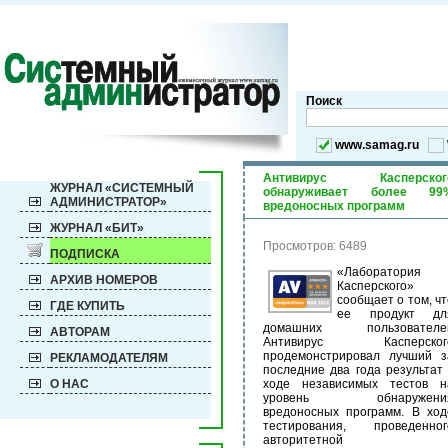
Поиск
www.samag.ru
Антивирус Касперског
ЖУРНАЛ «СИСТЕМНЫЙ
обнаруживает более 99
АДМИНИСТРАТОР»
вредоносных программ
ЖУРНАЛ «БИТ»
Просмотров: 6489
ПОДПИСКА
«Лаборатория
АРХИВ НОМЕРОВ
Касперского»
сообщает о том, чт
ГДЕ КУПИТЬ
ее продукт дл
домашних пользователе
АВТОРАМ
Антивирус Касперског
продемонстрировал лучший з
РЕКЛАМОДАТЕЛЯМ
последние два года результат 
О НАС
ходе независимых тестов н
уровень обнаружени
вредоносных программ. В ход
тестирования, проведенног
авторитетной