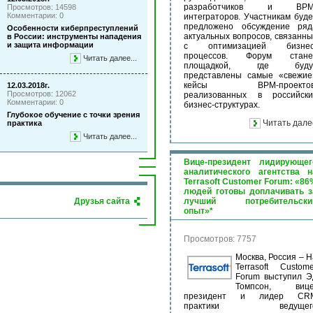
разработчиков и BPM
Просмотров: 14598
Комментарии: 0
интеграторов. Участникам буде
предложено обсуждение ряд
Особенности киберпреступлений
актуальных вопросов, связанны
в России: инструменты нападения
и защита информации
с оптимизацией бизнес
процессов. Форум стане
Читать далее...
площадкой, где буду
представлены самые «свежие
кейсы BPM-проектов
12.03.2018г.
Просмотров: 12062
реализованных в российски
Комментарии: 0
бизнес-структурах.
Глубокое обучение с точки зрения
Читать дале
практика
Читать далее...
Вице-президент лидирующег
аналитического агентства н
Terrasoft Customer Forum: «86
людей готовы доплачивать з
Друзья сайта
лучший потребительски
опыт»*
Просмотров: 7757
Москва, Россия – Н
Terrasoft Custome
Forum выступил Э
Томпсон, вице
президент и лидер CR
практики ведущег