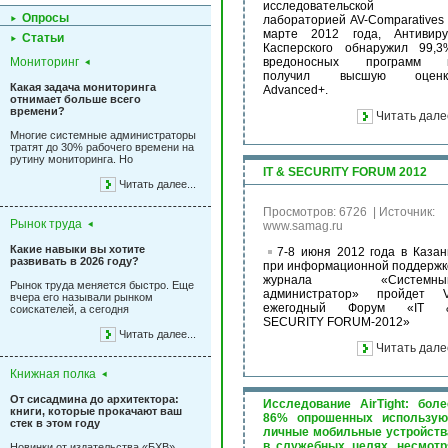
исследовательской
Опросы
лабораторией AV-Comparatives 
марте 2012 года, Антивиру
Статьи
Касперского обнаружил 99,3
Мониторинг
вредоносных программ 
получил высшую оценк
Какая задача мониторинга
Advanced+.
отнимает больше всего
времени?
Читать дале
Многие системные администраторы
тратят до 30% рабочего времени на
рутину мониторинга. Но
IT & SECURITY FORUM 2012
Читать далее...
Просмотров: 6726
|
Источник:
Рынок труда
www.samag.ru
Какие навыки вы хотите
7-8 июня 2012 года в Казан
развивать в 2026 году?
при информационной поддержк
журнала «Системны
Рынок труда меняется быстро. Еще
администратор» пройдет V
вчера его называли рынком
ежегодный Форум «IT 
соискателей, а сегодня
SECURITY FORUM-2012»
Читать далее...
Читать дале
Книжная полка
От сисадмина до архитектора:
Исследование AirTight: боле
книги, которые прокачают ваш
86% опрошенных использую
стек в этом году
личные мобильные устройств
в служебных целях, несмотр
Новинки от издательства «БХВ»