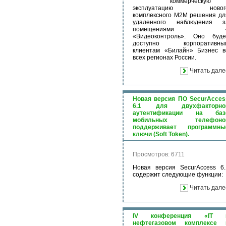
коммерческую
эксплуатацию новог
комплексного М2М решения дл
удаленного наблюдения з
помещениями 
«Видеоконтроль». Оно буде
доступно корпоративны
клиентам «Билайн» Бизнес в
всех регионах России.
Читать дале
Новая версия ПО SecurAcces
6.1 для двухфакторно
аутентификации на баз
мобильных телефоно
поддерживает программны
ключи (Soft Token).
Просмотров: 6711
Новая версия SecurAccess 6.
содержит следующие функции:
Читать дале
IV конференция «IT 
нефтегазовом комплексе 