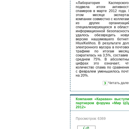
«Лаборатория Касперского
подвела итоги активност
спамеров в марте 2012 года. 
этом месяце эксперта
компании совместно с коллегам
из других организаций
специализирующихся в област
информационной безопасности
удалось обезвредить нову
версию нашумевшего ботнет
Hlux/Kelihos. В результате дол
электронного мусора в почтово
трафике по итогам месяц
сократилась на 3,5%, составив 
среднем 75%. В абсолютны
цифрах это означает, чт
количество спама по сравнени
с февралем уменьшилось почт
на 20%.
Читать дале
Компания «Караван» выступи
партнером форума «Мир ЦО
2012»
Просмотров: 6369