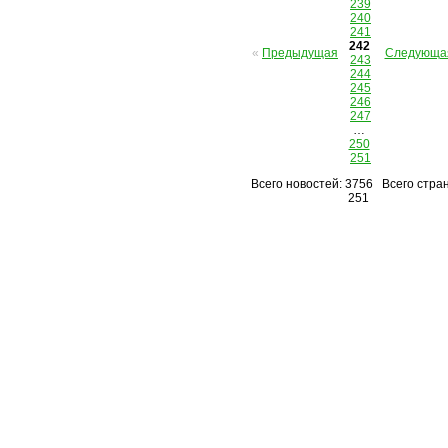
239
240
241
242
«
Предыдущая
Следующа
243
244
245
246
247
…
250
251
Всего новостей: 3756 Всего стран
251