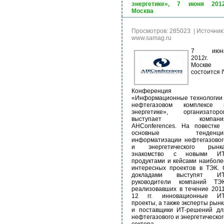
энергетике», 7 июня 2012
Москва
Просмотров: 285023
|
Источник
www.samag.ru
7 июн
2012г. 
Москве
состоится I
Конференция
«Информационные технологии 
нефтегазовом комплексе 
энергетике», организаторо
выступает компани
AHConferences. На повестке 
основные тенденци
информатизации нефтегазовог
и энергетического рынка
знакомство с новыми ИТ
продуктами и кейсами наиболе
интересных проектов в ТЭК. 
докладами выступят ИТ
руководители компаний ТЭК
реализовавших в течение 2011
12 гг. инновационные ИТ
проекты, а также эксперты рынк
и поставщики ИТ-решений дл
нефтегазового и энергетическог