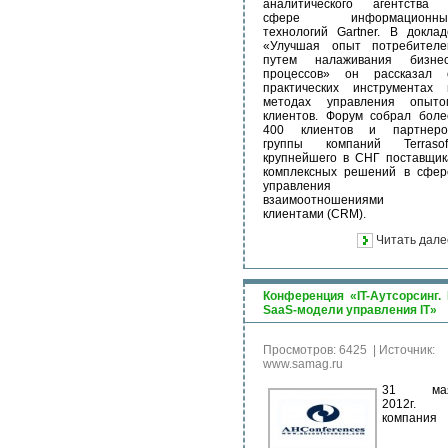
аналитического агентства 
сфере информационны
технологий Gartner. В доклад
«Улучшая опыт потребителе
путем налаживания бизнес
процессов» он рассказал 
практических инструментах 
методах управления опыто
клиентов. Форум собрал боле
400 клиентов и партнеро
группы компаний Terrasoft
крупнейшего в СНГ поставщик
комплексных решений в сфер
управления
взаимоотношениями 
клиентами (CRM).
Читать дале
Конференция «IT-Аутсорсинг. 
SaaS-модели управления IT»
Просмотров: 6425
|
Источник:
www.samag.ru
31 ма
2012г.
компания