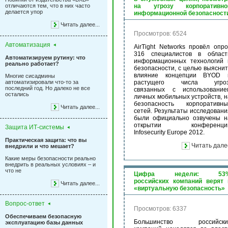
отличаются тем, что в них часто
на угрозу корпоративно
делается упор
информационной безопасност
Читать далее...
Просмотров: 6524
Автоматизация
AirTight Networks провёл опро
316 специалистов в област
Автоматизируем рутину: что
информационных технологий 
реально работает?
безопасности, с целью выяснит
влияние концепции BYOD 
Многие сисадмины
автоматизировали что-то за
растущего числа угроз
последний год. Но далеко не все
связанных с использование
остались
личных мобильных устройств, н
безопасность корпоративны
Читать далее...
сетей. Результаты исследовани
были официально озвучены н
открытии конференци
Защита ИТ-системы
Infosecurity Europe 2012.
Практическая защита: что вы
Читать дале
внедрили и что мешает?
Какие меры безопасности реально
внедрить в реальных условиях – и
что не
Цифра недели: 53
российских компаний верят 
Читать далее...
«виртуальную безопасность»
Вопрос-ответ
Просмотров: 6337
Обеспечиваем безопасную
Большинство российски
эксплуатацию базы данных