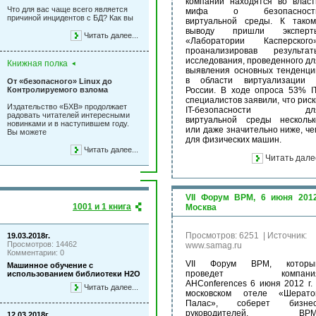
компаний находятся во власт
Что для вас чаще всего является
мифа о безопасност
причиной инцидентов с БД? Как вы
виртуальной среды. К таком
выводу пришли эксперт
Читать далее...
«Лаборатории Касперского»
проанализировав результат
исследования, проведенного дл
Книжная полка
выявления основных тенденци
в области виртуализации 
От «безопасного» Linux до
Контролируемого взлома
России. В ходе опроса 53% IT
специалистов заявили, что риск
Издательство «БХВ» продолжает
IT-безопасности дл
радовать читателей интересными
виртуальной среды нескольк
новинками и в наступившем году.
или даже значительно ниже, че
Вы можете
для физических машин.
Читать далее...
Читать дале
VII Форум BPM, 6 июня 2012
1001 и 1 книга
Москва
Просмотров: 6251
|
Источник:
19.03.2018г.
Просмотров: 14462
www.samag.ru
Комментарии: 0
VII Форум BPM, которы
Машинное обучение с
проведет компани
использованием библиотеки Н2О
AHConferences 6 июня 2012 г. 
Читать далее...
московском отеле «Шерато
Палас», соберет бизнес
руководителей, BPM
12.03.2018г.